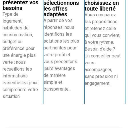
présentez vos
sélectionnons
choisissez en
besoins
les offres
toute liberté
adaptées
Type de
Vous comparez
À partir de vos
logement,
les propositions
réponses, nous
habitudes de
et retenez celle
identifions les
consommation,
qui vous convient,
solutions les plus
budget ou
à votre rythme.
pertinentes pour
préférence pour
Besoin d’aide ?
votre profil et
une énergie plus
Un conseiller peut
vous présentons
verte : nous
vous
leurs avantages
recueillons les
accompagner,
de manière
informations
sans pression ni
simple et
essentielles pour
engagement.
transparente.
comprendre votre
situation.